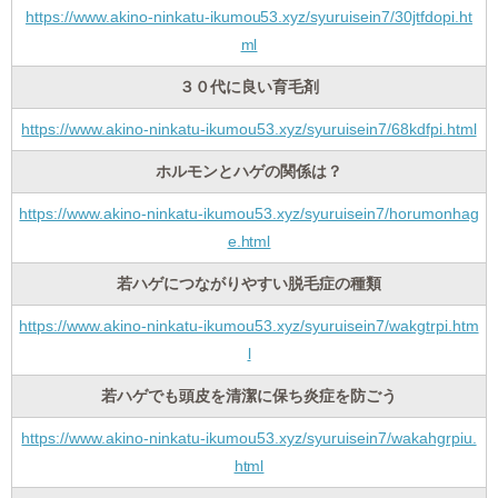
https://www.akino-ninkatu-ikumou53.xyz/syuruisein7/30jtfdopi.ht
ml
３０代に良い育毛剤
https://www.akino-ninkatu-ikumou53.xyz/syuruisein7/68kdfpi.html
ホルモンとハゲの関係は？
https://www.akino-ninkatu-ikumou53.xyz/syuruisein7/horumonhag
e.html
若ハゲにつながりやすい脱毛症の種類
https://www.akino-ninkatu-ikumou53.xyz/syuruisein7/wakgtrpi.htm
l
若ハゲでも頭皮を清潔に保ち炎症を防ごう
https://www.akino-ninkatu-ikumou53.xyz/syuruisein7/wakahgrpiu.
html