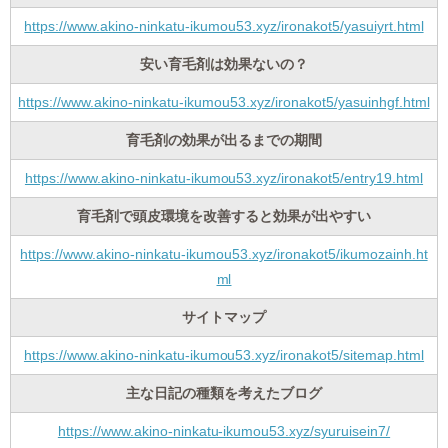
https://www.akino-ninkatu-ikumou53.xyz/ironakot5/yasuiyrt.html
安い育毛剤は効果ないの？
https://www.akino-ninkatu-ikumou53.xyz/ironakot5/yasuinhgf.html
育毛剤の効果が出るまでの期間
https://www.akino-ninkatu-ikumou53.xyz/ironakot5/entry19.html
育毛剤で頭皮環境を改善すると効果が出やすい
https://www.akino-ninkatu-ikumou53.xyz/ironakot5/ikumozainh.ht
ml
サイトマップ
https://www.akino-ninkatu-ikumou53.xyz/ironakot5/sitemap.html
主な日記の種類を考えたブログ
https://www.akino-ninkatu-ikumou53.xyz/syuruisein7/