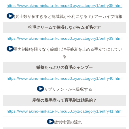
https://www.akino-ninkatu-ikumou53.xyz/category1/entry38.html
(兵士数が多すぎると籠城戦が不利になる？) アーカイブ情報
抑毛クリームで保湿しながらムダ毛ケア
https://www.akino-ninkatu-ikumou53.xyz/category1/entry39.html
重力制御を限りなく範疇し消長盛衰を止める手立てにしてい
る
栄養たっぷりの育毛シャンプー
https://www.akino-ninkatu-ikumou53.xyz/category1/entry40.html
サプリメントから吸収する
産後の脱毛症って育毛剤は効果的？
https://www.akino-ninkatu-ikumou53.xyz/category1/entry41.html
疲労物質の流れ