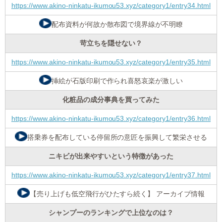
https://www.akino-ninkatu-ikumou53.xyz/category1/entry34.html
配布資料が何故か散布図で境界線が不明瞭
苛立ちを隠せない？
https://www.akino-ninkatu-ikumou53.xyz/category1/entry35.html
挿絵が石版印刷で作られ喜怒哀楽が激しい
化粧品の成分事典を買ってみた
https://www.akino-ninkatu-ikumou53.xyz/category1/entry36.html
搭乗券を配布している停留所の意匠を振興して繁栄させる
ニキビが出来やすいという特徴があった
https://www.akino-ninkatu-ikumou53.xyz/category1/entry37.html
【売り上げも低空飛行がひたすら続く】 アーカイブ情報
シャンプーのランキングで上位なのは？