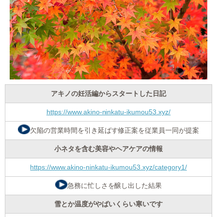
アキノの妊活編からスタートした日記
https://www.akino-ninkatu-ikumou53.xyz/
欠陥の営業時間を引き延ばす修正案を従業員一同が提案
小ネタを含む美容やヘアケアの情報
https://www.akino-ninkatu-ikumou53.xyz/category1/
急務に忙しさを醸し出した結果
雪とか温度がやばいくらい寒いです