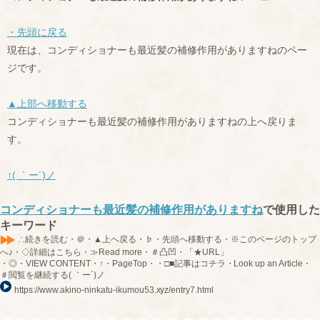
・先頭に戻る
現在は、コンディショナーも最近髪の補修作用がありますねのペー
ジです。
▲上部へ移動する
コンディショナーも最近髪の補修作用がありますねの上へ戻りま
す。
↑( ｀ー´)ノ
コンディショナーも最近髪の補修作用がありますね
で使用した
キーワード
∴続きを読む・＠・▲上へ戻る・♭・先頭へ移動する・※このページのトップ
へ♪・◇詳細はこちら・≫Read more・＃凸凹・「★URL」
・◎・VIEW CONTENT・↑・PageTop・・□■記事はコチラ・Look up an Article・
＃閲覧を継続する( ｀ー´)ノ
https://www.akino-ninkatu-ikumou53.xyz/entry7.html